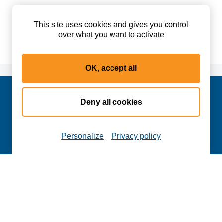
This site uses cookies and gives you control
over what you want to activate
OK, accept all
Foire aux questions
Deny all cookies
Plan d'accès
La salle de lecture est ouverte du lundi au jeudi de 9h à
Personalize
Privacy policy
17h30.
Contactez-nous
Plan du site
Mentions légales
Crédits
Cookies