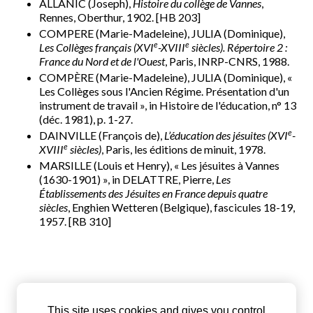
ALLANIC (Joseph),
Histoire du collège de Vannes
,
Rennes, Oberthur, 1902. [HB 203]
COMPERE (Marie-Madeleine), JULIA (Dominique),
e
e
Les Collèges français (XVI
-XVIII
siècles). Répertoire 2 :
France du Nord et de l'Ouest
, Paris, INRP-CNRS, 1988.
COMPÈRE (Marie-Madeleine), JULIA (Dominique), «
Les Collèges sous l'Ancien Régime. Présentation d'un
instrument de travail », in Histoire de l'éducation, n° 13
(déc. 1981), p. 1-27.
e
DAINVILLE (François de),
L’éducation des jésuites (XVI
-
e
XVIII
siècles)
, Paris, les éditions de minuit, 1978.
MARSILLE (Louis et Henry), « Les jésuites à Vannes
(1630-1901) », in DELATTRE, Pierre,
Les
Établissements des Jésuites en France depuis quatre
siècles
, Enghien Wetteren (Belgique), fascicules 18-19,
1957. [RB 310]
This site uses cookies and gives you control