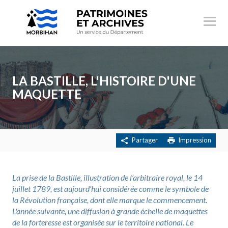
Ouvr
le
menu
LA BASTILLE, L'HISTOIRE D'UNE
MAQUETTE
Partager
Impression
La prise de la Bastille, illustration de l’arbitraire royal, le 14
juillet 1789, est aujourd’hui considérée comme le symbole de
la Révolution française, dont elle marque le commencement.
L'année suivante, une diffusion à grande échelle de maquettes
de la forteresse est organisée sur le territoire national. Le