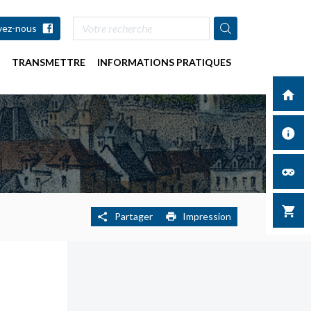
vez-nous
TRANSMETTRE
INFORMATIONS PRATIQUES
Acc
Inf
pr
Je
nu
La
Partager
Impression
bo