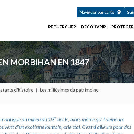
Naviguer par carte
Sui
RECHERCHER
DÉCOUVRIR
PROTÉGER
 EN MORBIHAN EN 1847
stants d'histoire
Les millésimes du patrimoine
e
romantique du milieu du 19
siècle, alors même qu’il demeure
ouvent d’un exotisme lointain, oriental. C’est d’ailleurs pour des