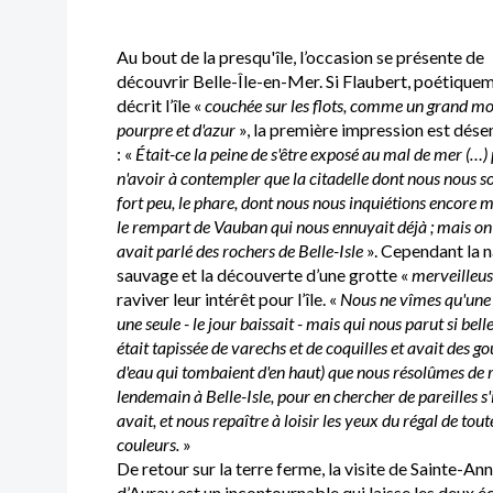
Au bout de la presqu'île, l’occasion se présente de
découvrir Belle-Île-en-Mer. Si Flaubert, poétiquem
décrit l’île «
couchée sur les flots, comme un grand mo
pourpre et d'azur
», la première impression est dés
: «
Était-ce la peine de s'être exposé au mal de mer (…)
n'avoir à contempler que la citadelle dont nous nous s
fort peu, le phare, dont nous nous inquiétions encore m
le rempart de Vauban qui nous ennuyait déjà ; mais on
avait parlé des rochers de Belle-Isle
». Cependant la 
sauvage et la découverte d’une grotte «
merveilleu
raviver leur intérêt pour l’île. «
Nous ne vîmes qu'une 
une seule - le jour baissait - mais qui nous parut si belle
était tapissée de varechs et de coquilles et avait des go
d'eau qui tombaient d'en haut) que nous résolûmes de r
lendemain à Belle-Isle, pour en chercher de pareilles s'i
avait, et nous repaître à loisir les yeux du régal de tout
couleurs.
»
De retour sur la terre ferme, la visite de Sainte-An
d’Auray est un incontournable qui laisse les deux é