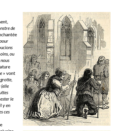
ent,
nstre de
enchantée
 pour
oucions
oins, ou
 nous
nature
se
» vont
grotte,
 (elle
uttes
ester le
l y en
es ces
ne
crivains