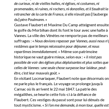
de curieux, ni de vieilles halles, ni églises, ni costumes, ni
promenades, ni ruines, ni rochers, ni donzelles, et il faudrait la
retrancher de la carte de France, si elle n'avait pas
[l’auberge
du]
père Poulmann.
»
Gustave Flaubert et Maxime Du Camp atteignent ensuite
le golfe du Morbihan dont ils font le tour avec une halte à
Vannes. La ville des Vénètes ne remporte pas de meilleurs
suffrages : «
Nous devions repasser par Vannes, aussi nous n'
restâmes que le temps nécessaire pour déjeuner, et nous
repartîmes immédiatement.
» Même son patrimoine
historique ne vaut guère mieux, selon eux : «
il n'est pas
possible de voir des églises plus déplaisantes et plus sottes que
celles de Vannes : une seule chose surpasse leur laideur, peut-
être, c'est leur mauvais goût.
»
En visitant Locmariaquer, Flaubert note que désormais on
ne parle plus le français. Le voyage se prolonge jusqu’à
Carnac où ils arrivent le 22 mai 1847. La patrie des
mégalithes, se heurte cette fois-ci à la défiance de
Flaubert. Ces vestiges du passé sont pour lui dénués de
tout mysticisme. «
Si l’on me demande, à mon tour, quelle est