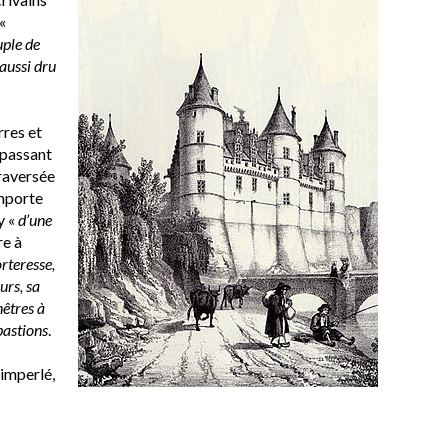
«
uple de
aussi dru
rres et
 passant
raversée
emporte
y «
d’une
re à
rteresse,
urs, sa
nêtres à
bastions
.
uimperlé,