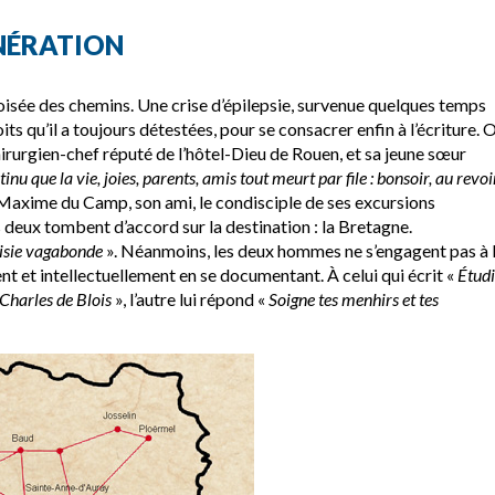
NÉRATION
oisée des chemins. Une crise d’épilepsie, survenue quelques temps
ts qu’il a toujours détestées, pour se consacrer enfin à l’écriture. 
irurgien-chef réputé de l’hôtel-Dieu de Rouen, et sa jeune sœur
inu que la vie, joies, parents, amis tout meurt par file : bonsoir, au revoi
t Maxime du Camp, son ami, le condisciple de ses excursions
 deux tombent d’accord sur la destination : la Bretagne.
isie vagabonde
». Néanmoins, les deux hommes ne s’engagent pas à 
nt et intellectuellement en se documentant. À celui qui écrit «
Étud
 Charles de Blois
», l’autre lui répond «
Soigne tes menhirs et tes