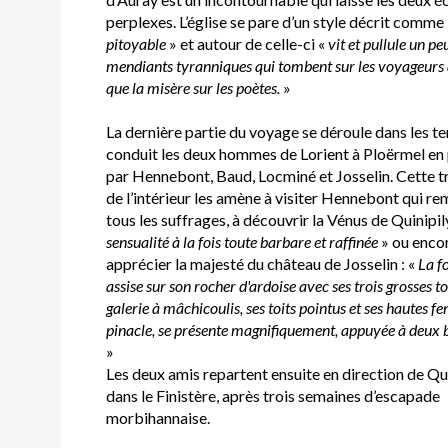
perplexes. L’église se pare d’un style décrit comme 
pitoyable
» et autour de celle-ci «
vit et pullule un pe
mendiants tyranniques qui tombent sur les voyageurs 
que la misère sur les poètes.
»
La dernière partie du voyage se déroule dans les te
conduit les deux hommes de Lorient à Ploërmel en
par Hennebont, Baud, Locminé et Josselin. Cette t
de l’intérieur les amène à visiter Hennebont qui r
tous les suffrages, à découvrir la Vénus de Quinipil
sensualité à la fois toute barbare et raffinée
» ou enco
apprécier la majesté du château de Josselin : «
La fo
assise sur son rocher d'ardoise avec ses trois grosses to
galerie à mâchicoulis, ses toits pointus et ses hautes fe
pinacle, se présente magnifiquement, appuyée à deux 
»
Les deux amis repartent ensuite en direction de Q
dans le Finistère, après trois semaines d’escapade
morbihannaise.